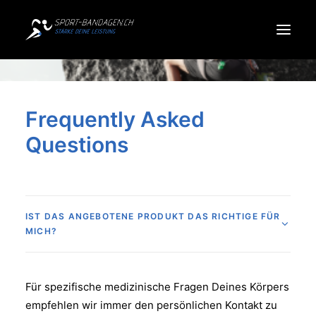
Produkte
Frequently Asked
Sportarten
Questions
Über uns
IST DAS ANGEBOTENE PRODUKT DAS RICHTIGE FÜR
Search
MICH?
Cart
Für spezifische medizinische Fragen Deines Körpers
empfehlen wir immer den persönlichen Kontakt zu